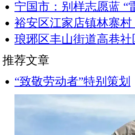
宁国市：别样志愿蓝 “
裕安区江家店镇林寨村：
琅琊区丰山街道高巷社区
推荐文章
“致敬劳动者”特别策划