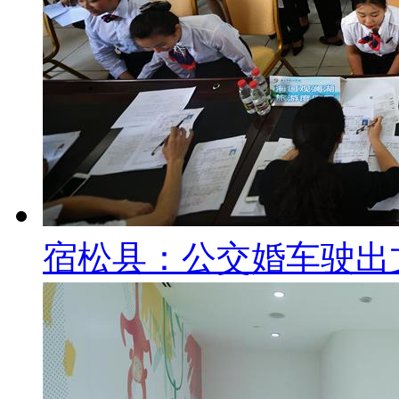
宿松县：公交婚车驶出