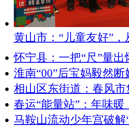
黄山市：“儿童友好”
怀宁县：一把“尺”量
淮南“00”后宝妈毅然断
相山区东街道：春风市
春运“能量站”：年味暖
马鞍山流动少年宫破解“