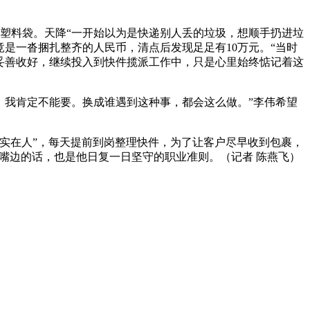
塑料袋。天降“一开始以为是快递
别人丢的垃圾，想顺手扔进垃
是一沓捆扎整齐的人民币，清点后发现足足有10万元。“当时
妥善收好，继续投入到快件揽派工作中，只是心里始终惦记着这
我肯定不能要。换成谁遇到这种事，都会这么做。”李伟希望
实在人”，每天提前到岗整理快件，为了让客户尽早收到包裹，
嘴边的话，也是他日复一日坚守的职业准则。（记者 陈燕飞）