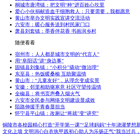
桐城市唐湾镇：把文明“种”进百姓心坎里
爱心小伙捐献造血干细胞救人：只要需要，我都愿意
黄山市举办文明实践宣讲交流活动
六安市：暖心服务送到村民家门口
萧县刘套镇：墨香伴花香 书画润乡村
随便看看
宿州市：人人都是城市文明的“代言人”
用“阜阳话”讲“身边事”
固镇县刘集镇：“小积分”撬动“微治理”
东至县：热饭暖桑榆 互助聚温情
黄山市：“儿童友好”，从理念变成实景
安徽：邻里相助驱寒意 社区守望传温情
全椒县：将书页声叠入烟火气
六安市全民参与网络文明建设显成效
陌路伸援手青春显担当
怀宁县平山镇：改厕让“将就”变“讲究”
铜陵市各校园精心打造“开学第一课”
“足球妈妈”十年浇灌梦想
文化上墙 文明润心
白衣执甲践初心助人为乐扬正气
“我当过兵