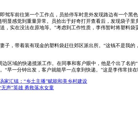
驾车前往第一个工作点，员拾停车时意外发现路边有一个黑色
递明显感觉到重量异常。员拾出于好奇打开查看后，发现袋子里竟
送，实在没法在原地等。”考虑到工作性质，李伟暂时将塑料袋
子，带着装有现金的塑料袋赶往郊区派出所。“这钱不是我的，
边区域的快递揽派工作。在同事和客户眼中，他是个出了名的“
。“早一分钟出发，客户就能早一点拿到快递。”这是李伟常挂在
汤家汇镇：“乡土主播”赋能和美乡村建设
“无声”英雄 勇救落水女童