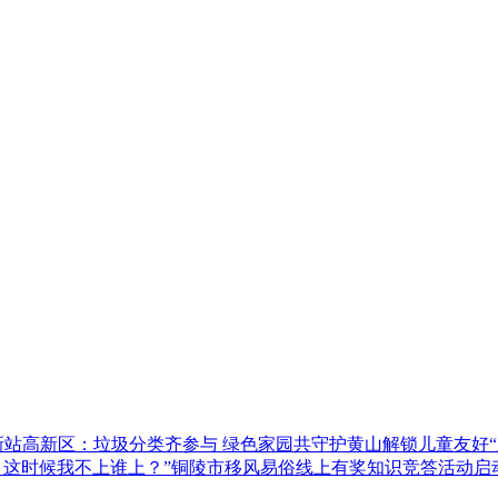
新站高新区：垃圾分类齐参与 绿色家园共守护
黄山解锁儿童友好“
，这时候我不上谁上？”
铜陵市移风易俗线上有奖知识竞答活动启