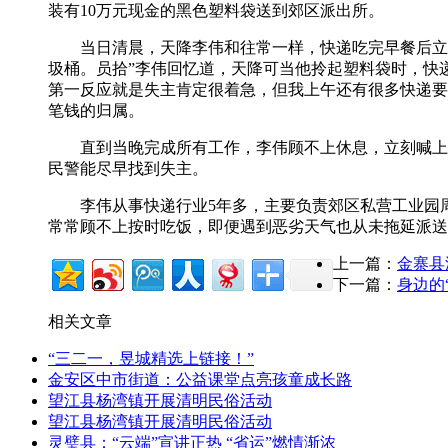
装有10万元现金的黑色塑料袋送到郊区派出所。
当日清晨，天降李伟和往常一样，快递吃完早餐后立即
圾桶。员拾”李伟回忆道，天降可当他拎起塑料袋时，快
第一反应就是失主肯定很着急，但我上午还有很多快递要
笔钱的归属。
直到当晚完成所有工作，李伟顾不上休息，立刻喊上妻
民警能尽早找到失主。
李伟从事快递行业5年多，主要负责郊区私营工业园周
常常顾不上按时吃饭，即便遇到恶劣天气也从未拖延派送
上一篇：
金寨县
下一篇：
身边的
相关文章
“三二一，昱城精选上链接！”
金安区中市街道：公益课堂点亮孩童成长路
望江县杨湾镇开展清明民俗活动
望江县杨湾镇开展清明民俗活动
灵璧县：“云端”宣讲正热 “省运”燃情渐浓